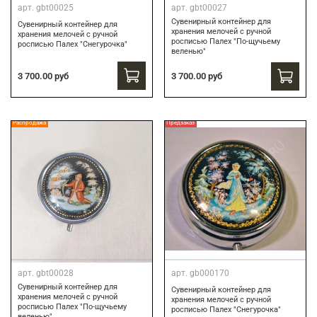
арт.
gbt00025
арт.
gbt00027
Сувенирный контейнер для
Сувенирный контейнер для
хранения мелочей с ручной
хранения мелочей с ручной
росписью Палех "По-щучьему
росписью Палех "Снегурочка"
веленью"
3 700.00 руб
3 700.00 руб
Распродажа
Предзаказ
арт.
gbt00028
арт.
gb000170
Сувенирный контейнер для
Сувенирный контейнер для
хранения мелочей с ручной
хранения мелочей с ручной
росписью Палех "По-щучьему
росписью Палех "Снегурочка"
веленью"