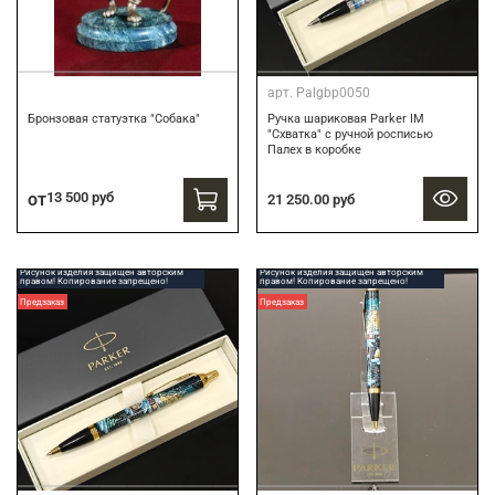
арт.
Palgbp0050
Бронзовая статуэтка "Собака"
Ручка шариковая Parker IM
"Схватка" с ручной росписью
Палех в коробке
от
13 500 руб
21 250.00 руб
Рисунок изделия защищен авторским
Рисунок изделия защищен авторским
правом! Копирование запрещено!
правом! Копирование запрещено!
Предзаказ
Предзаказ