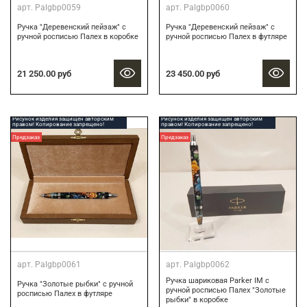
арт.
Palgbp0059
арт.
Palgbp0060
Ручка "Деревенский пейзаж" с
Ручка "Деревенский пейзаж" с
ручной росписью Палех в коробке
ручной росписью Палех в футляре
21 250.00 руб
23 450.00 руб
Рисунок изделия защищен авторским
Рисунок изделия защищен авторским
правом! Копирование запрещено!
правом! Копирование запрещено!
Предзаказ
Предзаказ
арт.
Palgbp0061
арт.
Palgbp0062
Ручка шариковая Parker IM с
Ручка "Золотые рыбки" с ручной
ручной росписью Палех "Золотые
росписью Палех в футляре
рыбки" в коробке