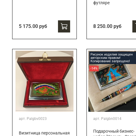
футляре
5 175.00 руб
8 250.00 руб
Рисунок изделия защищен
авторским правом!
Копирование запрещено!
-14%
арт.
Palgbv0023
арт.
Palgbn0014
Подарочный бизнес-
Визитница персональная