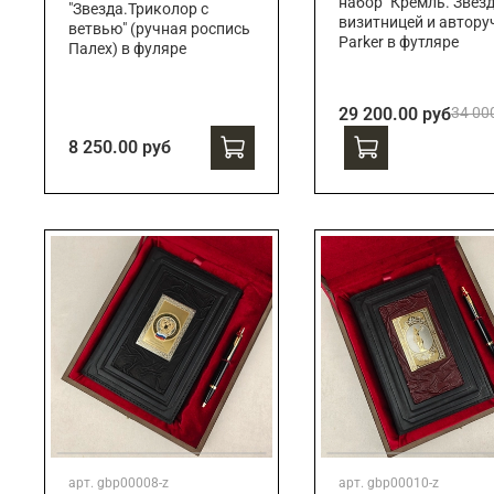
набор "Кремль. Звезд
"Звезда.Триколор с
визитницей и автору
ветвью" (ручная роспись
Parker в футляре
Палех) в фуляре
29 200.00 руб
34 00
8 250.00 руб
арт.
gbp00008-z
арт.
gbp00010-z