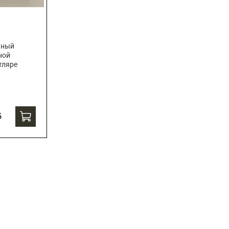
чный
ной
тляре
б