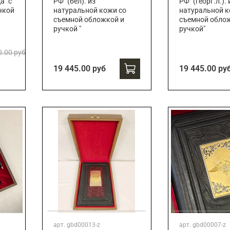
а" с
РФ" (бел). из
РФ" (георг.л.). 
чкой
натуральной кожи со
натуральной к
съемной обложкой и
съемной обло
ручкой "
ручкой"
0.00 руб
19 445.00 руб
19 445.00 ру
арт.
gbd00013-z
арт.
gbd00007-z