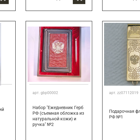
арт.
gbp00002
арт.
zz07112019
Набор "Ежедневник Герб
ий
Подарочная ф
РФ (съемная обложка из
РФ №1
натуральной кожи) и
ручка" №2