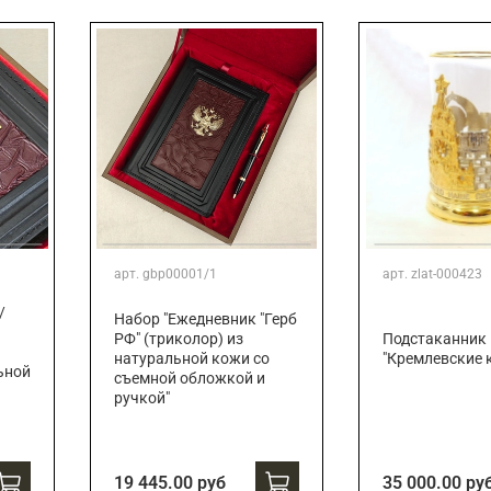
Подарки страховщику
Подарки строителю
Подарки учителю
арт.
gbp00001/1
арт.
zlat-000423
/
Набор "Ежедневник "Герб
РФ" (триколор) из
Подстаканник
натуральной кожи со
"Кремлевские 
ьной
съемной обложкой и
ручкой"
19 445.00 руб
35 000.00 ру