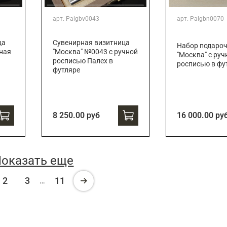
арт.
Palgbv0043
арт.
Palgbn0070
ца
Сувенирная визитница
Набор подаро
ная
"Москва" №0043 с ручной
"Москва" с руч
росписью Палех в
росписью в фу
футляре
8 250.00 руб
16 000.00 ру
оказать еще
2
3
11
…