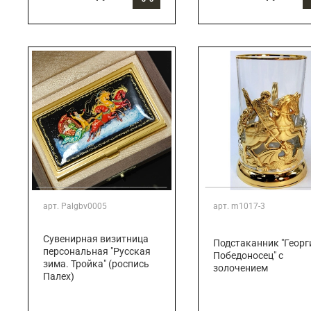
арт.
Palgbv0005
арт.
m1017-3
Сувенирная визитница
Подстаканник "Георг
персональная "Русская
Победоносец" с
зима. Тройка" (роспись
золочением
Палех)