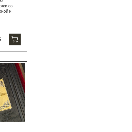
из
ожи со
жкой и
б