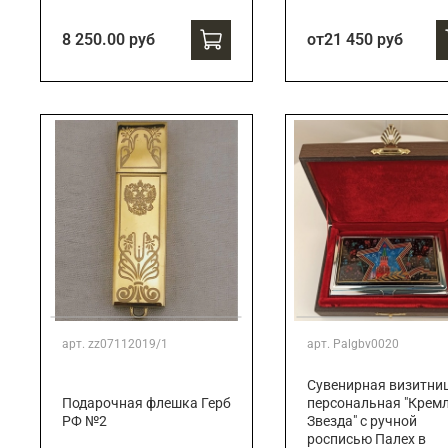
8 250.00 руб
от
21 450 руб
арт.
zz07112019/1
арт.
Palgbv0020
Сувенирная визитни
Подарочная флешка Герб
персональная "Кремл
РФ №2
Звезда" с ручной
росписью Палех в