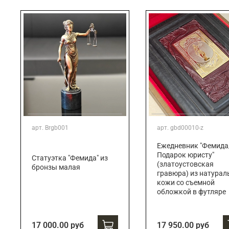
Подарки банковскому работнику
Подарки брокеру
Подарки директору/руководителю
арт.
Brgb001
арт.
gbd00010-z
Ежедневник "Фемида
Подарок юристу"
Статуэтка "Фемида" из
(златоустовская
бронзы малая
гравюра) из натурал
кожи со съемной
обложкой в футляре
17 000.00 руб
17 950.00 руб