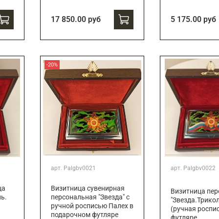
17 850.00 руб
5 175.00 руб
-20%
арт.
Palgbv0021
арт.
Palgbv0022
Визитница сувенирная
ца
Визитница пе
персональная "Звезда" с
ь.
"Звезда.Трико
ручной росписью Палех в
(ручная роспис
подарочном футляре
футляре