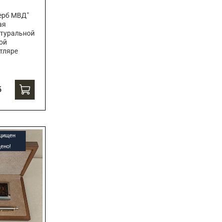
ерб МВД"
ая
атуральной
ой
тляре
б
ащищен
ено!