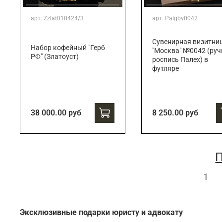
арт.
Zzlat010424/3
арт.
Palgbv0042
Сувенирная визитни
Набор кофейный "Герб
"Москва" №0042 (руч
РФ" (Златоуст)
роспись Палех) в
футляре
38 000.00 руб
8 250.00 руб
П
1
Эксклюзивные подарки юристу и адвокату