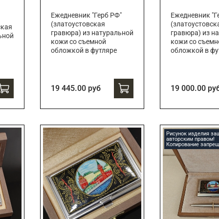
Ежедневник "Герб РФ"
Ежедневник "Г
(златоустовская
(златоустовск
ская
гравюра) из натуральной
гравюра) из н
ьной
кожи со съемной
кожи со съемн
обложкой в футляре
обложкой в фу
19 445.00 руб
19 000.00 ру
Рисунок изделия з
авторским правом!
Копирование запрещ