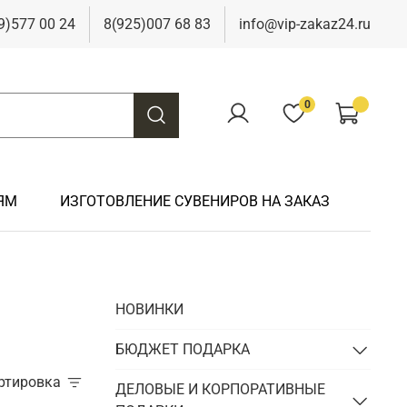
9)577 00 24
8(925)007 68 83
info@vip-zakaz24.ru
0
ЯМ
ИЗГОТОВЛЕНИЕ СУВЕНИРОВ НА ЗАКАЗ
Подарки на свадьбу
Подарки финансисту
Подарки к 9 мая
Подарки охотнику
НОВИНКИ
Подарки на юбилей
Подарки химику
Подарки к Пасхе
Подарки рыбаку
Подарки чиновнику/госслужащему
БЮДЖЕТ ПОДАРКА
Подарки шахтеру
ортировка
Подарки электрику
ДЕЛОВЫЕ И КОРПОРАТИВНЫЕ