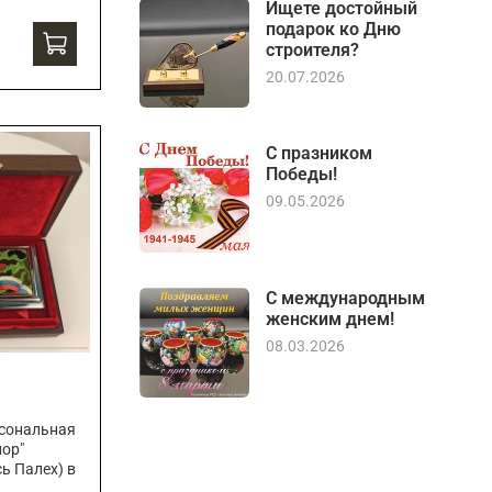
Ищете достойный
подарок ко Дню
строителя?
20.07.2026
С празником
Победы!
09.05.2026
С международным
женским днем!
08.03.2026
рсональная
лор"
ь Палех) в