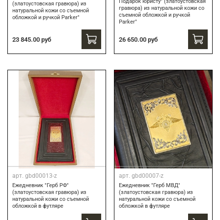
Подарок юристу" (златоустовская
(златоустовская гравюра) из
гравюра) из натуральной кожи со
натуральной кожи со съемной
съемной обложкой и ручкой
обложкой и ручкой Parker"
Parker"
23 845.00 руб
26 650.00 руб
арт.
gbd00013-z
арт.
gbd00007-z
Ежедневник "Герб РФ"
Ежедневник "Герб МВД"
(златоустовская гравюра) из
(златоустовская гравюра) из
натуральной кожи со съемной
натуральной кожи со съемной
обложкой в футляре
обложкой в футляре