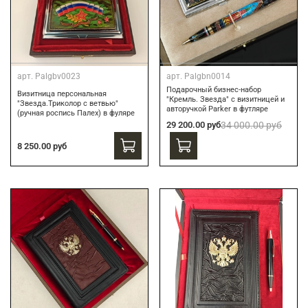
арт.
Palgbv0023
арт.
Palgbn0014
Подарочный бизнес-набор
Визитница персональная
"Кремль. Звезда" с визитницей и
"Звезда.Триколор с ветвью"
авторучкой Parker в футляре
(ручная роспись Палех) в фуляре
29 200.00 руб
34 000.00 руб
8 250.00 руб