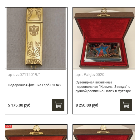
арт.
zz07112019/1
арт.
Palgbv0020
Сувенирная визитница
Подарочная флешка Герб РФ №2
персональная "Кремль. Звезда" с
ручной росписью Палех в футляре
8 250.00 руб
5 175.00 руб
-20%