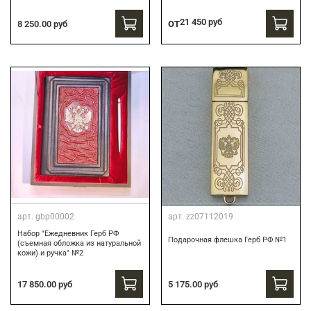
от
21 450 руб
8 250.00 руб
арт.
gbp00002
арт.
zz07112019
Набор "Ежедневник Герб РФ
Подарочная флешка Герб РФ №1
(съемная обложка из натуральной
кожи) и ручка" №2
17 850.00 руб
5 175.00 руб