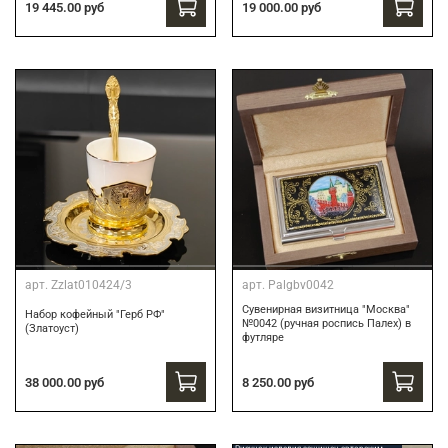
19 445.00 руб
19 000.00 руб
арт.
Zzlat010424/3
арт.
Palgbv0042
Сувенирная визитница "Москва"
Набор кофейный "Герб РФ"
№0042 (ручная роспись Палех) в
(Златоуст)
футляре
8 250.00 руб
38 000.00 руб