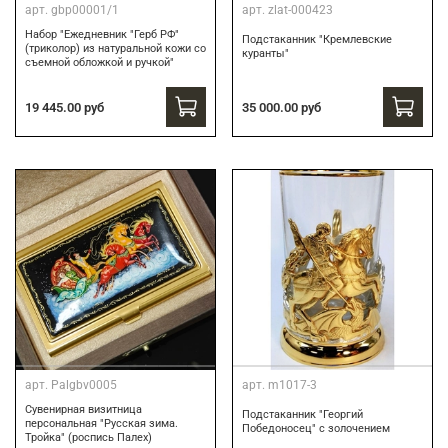
арт.
gbp00001/1
арт.
zlat-000423
Набор "Ежедневник "Герб РФ"
Подстаканник "Кремлевские
(триколор) из натуральной кожи со
куранты"
съемной обложкой и ручкой"
19 445.00 руб
35 000.00 руб
арт.
Palgbv0005
арт.
m1017-3
Сувенирная визитница
Подстаканник "Георгий
персональная "Русская зима.
Победоносец" с золочением
Тройка" (роспись Палех)