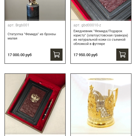
арт.
Brgb001
арт.
gbd00010-z
Ежедневник "Фемида/Подарок
Статуэтка "Фемида" из бронзы
юристу" (златоустовская гравюра)
малая
из натуральной кожи со съемной
обложкой в футляре
17 000.00 руб
17 950.00 руб