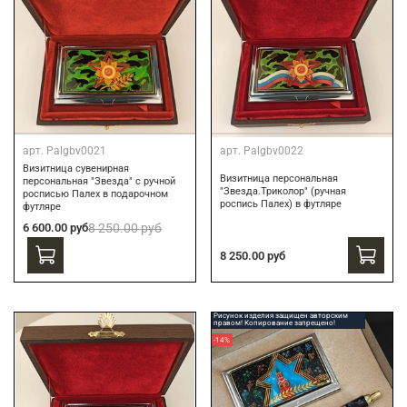
арт.
Palgbv0021
арт.
Palgbv0022
Визитница сувенирная
Визитница персональная
персональная "Звезда" с ручной
"Звезда.Триколор" (ручная
росписью Палех в подарочном
роспись Палех) в футляре
футляре
6 600.00 руб
8 250.00 руб
8 250.00 руб
Рисунок изделия защищен авторским
правом! Копирование запрещено!
-14%