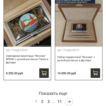
Рисунок изделия защищен авторским
правом! Копирование запрещено!
арт.
Palgbv0043
арт.
Palgbn0070
Сувенирная визитница "Москва"
Набор подарочный "Москва" с
№0043 с ручной росписью Палех в
ручной росписью в футляре
футляре
8 250.00 руб
16 000.00 руб
Показать еще
1
2
3
…
11