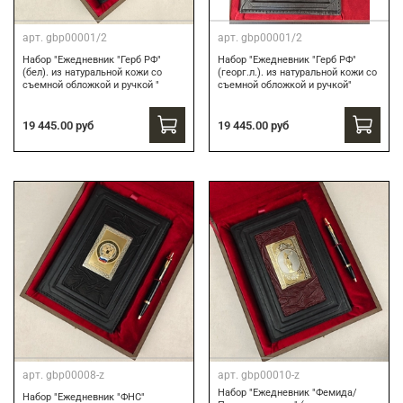
арт.
gbp00001/2
арт.
gbp00001/2
Набор "Ежедневник "Герб РФ"
Набор "Ежедневник "Герб РФ"
(бел). из натуральной кожи со
(георг.л.). из натуральной кожи со
съемной обложкой и ручкой "
съемной обложкой и ручкой"
19 445.00 руб
19 445.00 руб
арт.
gbp00008-z
арт.
gbp00010-z
Набор "Ежедневник "Фемида/
Набор "Ежедневник "ФНС"