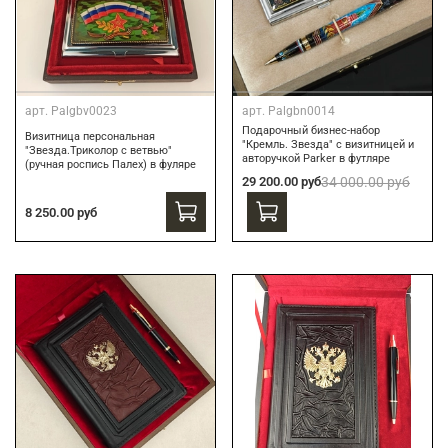
арт.
Palgbv0023
арт.
Palgbn0014
Подарочный бизнес-набор
Визитница персональная
"Кремль. Звезда" с визитницей и
"Звезда.Триколор с ветвью"
авторучкой Parker в футляре
(ручная роспись Палех) в фуляре
29 200.00 руб
34 000.00 руб
8 250.00 руб