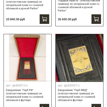
Подарок юристу" (златоустовская
(златоустовская гравюра) из
гравюра) из натуральной кожи со
натуральной кожи со съемной
съемной обложкой и ручкой
обложкой и ручкой Parker"
Parker"
23 845.00 руб
26 650.00 руб
арт.
gbd00013-z
арт.
gbd00007-z
Ежедневник "Герб РФ"
Ежедневник "Герб МВД"
(златоустовская гравюра) из
(златоустовская гравюра) из
натуральной кожи со съемной
натуральной кожи со съемной
обложкой в футляре
обложкой в футляре