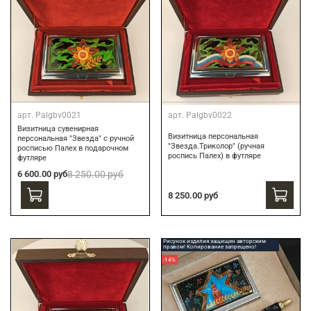
арт.
Palgbv0021
арт.
Palgbv0022
Визитница сувенирная
Визитница персональная
персональная "Звезда" с ручной
"Звезда.Триколор" (ручная
росписью Палех в подарочном
роспись Палех) в футляре
футляре
6 600.00 руб
8 250.00 руб
8 250.00 руб
Рисунок изделия защищен авторским
правом! Копирование запрещено!
-14%