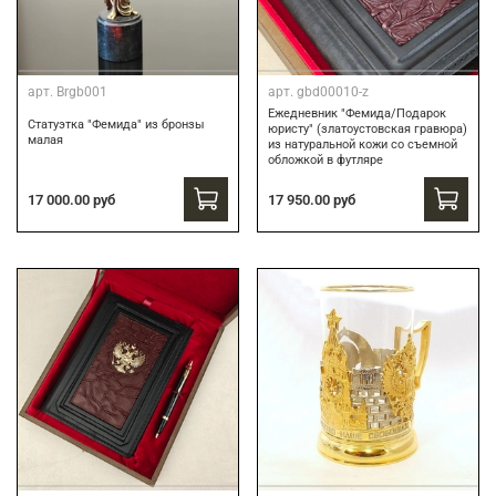
арт.
Brgb001
арт.
gbd00010-z
Ежедневник "Фемида/Подарок
Статуэтка "Фемида" из бронзы
юристу" (златоустовская гравюра)
малая
из натуральной кожи со съемной
обложкой в футляре
17 000.00 руб
17 950.00 руб