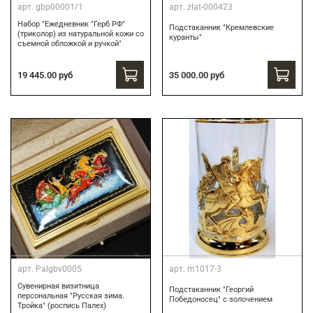
арт.
gbp00001/1
арт.
zlat-000423
Набор "Ежедневник "Герб РФ"
Подстаканник "Кремлевские
(триколор) из натуральной кожи со
куранты"
съемной обложкой и ручкой"
19 445.00 руб
35 000.00 руб
арт.
Palgbv0005
арт.
m1017-3
Сувенирная визитница
Подстаканник "Георгий
персональная "Русская зима.
Победоносец" с золочением
Тройка" (роспись Палех)