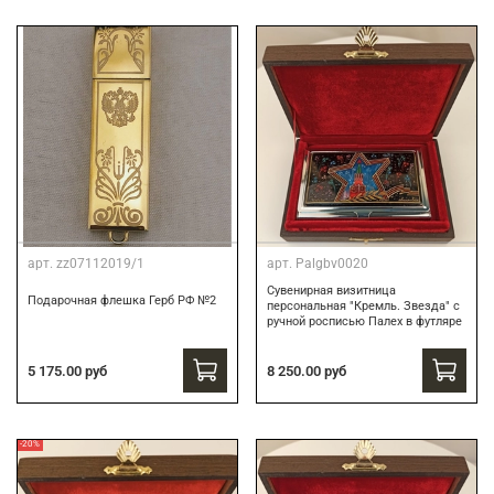
арт.
zz07112019/1
арт.
Palgbv0020
Сувенирная визитница
Подарочная флешка Герб РФ №2
персональная "Кремль. Звезда" с
ручной росписью Палех в футляре
8 250.00 руб
5 175.00 руб
-20%