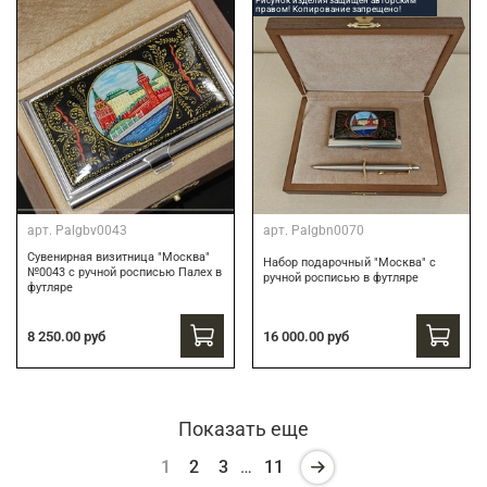
Рисунок изделия защищен авторским
правом! Копирование запрещено!
арт.
Palgbv0043
арт.
Palgbn0070
Сувенирная визитница "Москва"
Набор подарочный "Москва" с
№0043 с ручной росписью Палех в
ручной росписью в футляре
футляре
8 250.00 руб
16 000.00 руб
Показать еще
1
2
3
…
11