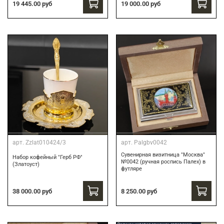
19 445.00 руб
19 000.00 руб
арт.
Zzlat010424/3
арт.
Palgbv0042
Сувенирная визитница "Москва"
Набор кофейный "Герб РФ"
№0042 (ручная роспись Палех) в
(Златоуст)
футляре
8 250.00 руб
38 000.00 руб