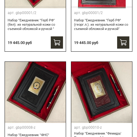
арт.
gbp00001/2
арт.
gbp00001/2
Набор "Ежедневник "Герб РФ"
Набор "Ежедневник "Герб РФ"
(бел). из натуральной кожи со
(георг.л.). из натуральной кожи со
съемной обложкой и ручкой "
съемной обложкой и ручкой"
19 445.00 руб
19 445.00 руб
арт.
gbp00008-z
арт.
gbp00010-z
Набор "Ежедневник "Фемида/
Набор "Ежедневник "ФНС"