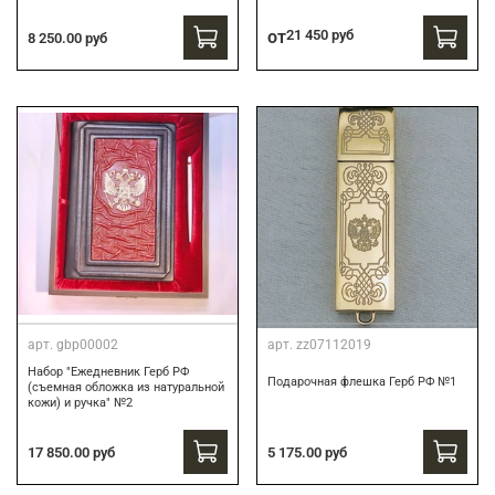
от
21 450 руб
8 250.00 руб
арт.
gbp00002
арт.
zz07112019
Набор "Ежедневник Герб РФ
Подарочная флешка Герб РФ №1
(съемная обложка из натуральной
кожи) и ручка" №2
17 850.00 руб
5 175.00 руб