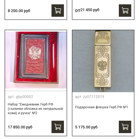
от
21 450 руб
8 250.00 руб
арт.
gbp00002
арт.
zz07112019
Набор "Ежедневник Герб РФ
Подарочная флешка Герб РФ №1
(съемная обложка из натуральной
кожи) и ручка" №2
17 850.00 руб
5 175.00 руб