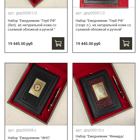
арт.
gbp00001/2
арт.
gbp00001/2
Набор "Ежедневник "Герб РФ"
Набор "Ежедневник "Герб РФ"
(бел). из натуральной кожи со
(георг.л.). из натуральной кожи со
съемной обложкой и ручкой "
съемной обложкой и ручкой"
19 445.00 руб
19 445.00 руб
арт.
gbp00008-z
арт.
gbp00010-z
Набор "Ежедневник "Фемида/
Набор "Ежедневник "ФНС"