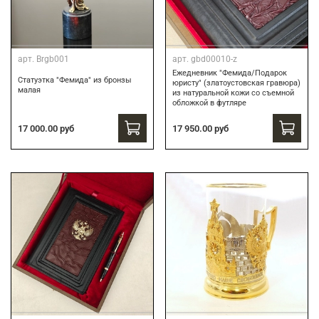
арт.
Brgb001
арт.
gbd00010-z
Ежедневник "Фемида/Подарок
Статуэтка "Фемида" из бронзы
юристу" (златоустовская гравюра)
малая
из натуральной кожи со съемной
обложкой в футляре
17 000.00 руб
17 950.00 руб