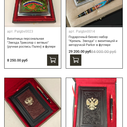
арт.
Palgbv0023
арт.
Palgbn0014
Подарочный бизнес-набор
Визитница персональная
"Кремль. Звезда" с визитницей и
"Звезда.Триколор с ветвью"
авторучкой Parker в футляре
(ручная роспись Палех) в фуляре
29 200.00 руб
34 000.00 руб
8 250.00 руб