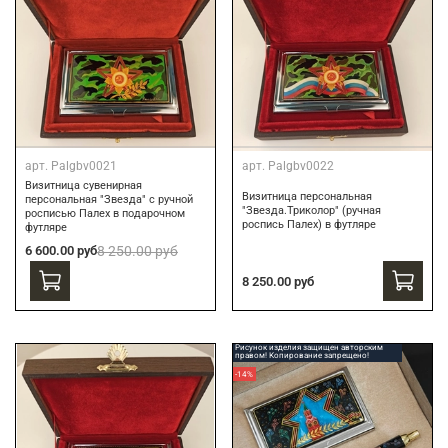
арт.
Palgbv0021
арт.
Palgbv0022
Визитница сувенирная
Визитница персональная
персональная "Звезда" с ручной
"Звезда.Триколор" (ручная
росписью Палех в подарочном
роспись Палех) в футляре
футляре
6 600.00 руб
8 250.00 руб
8 250.00 руб
Рисунок изделия защищен авторским
правом! Копирование запрещено!
-14%