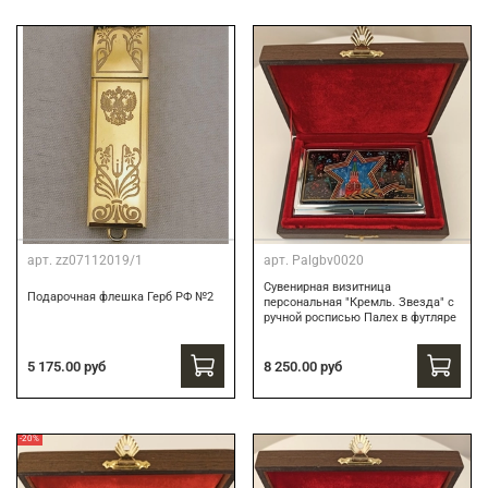
арт.
zz07112019/1
арт.
Palgbv0020
Сувенирная визитница
Подарочная флешка Герб РФ №2
персональная "Кремль. Звезда" с
ручной росписью Палех в футляре
8 250.00 руб
5 175.00 руб
-20%