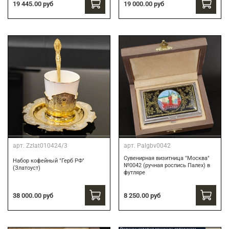
19 445.00 руб
19 000.00 руб
арт.
Zzlat010424/3
арт.
Palgbv0042
Сувенирная визитница "Москва"
Набор кофейный "Герб РФ"
№0042 (ручная роспись Палех) в
(Златоуст)
футляре
8 250.00 руб
38 000.00 руб