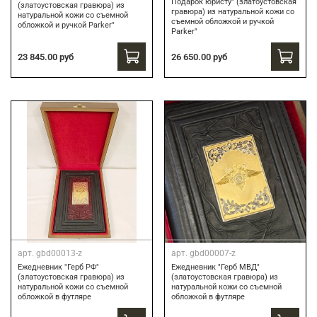
Подарок юристу" (златоустовская
(златоустовская гравюра) из
гравюра) из натуральной кожи со
натуральной кожи со съемной
съемной обложкой и ручкой
обложкой и ручкой Parker"
Parker"
23 845.00 руб
26 650.00 руб
арт.
gbd00013-z
арт.
gbd00007-z
Ежедневник "Герб РФ"
Ежедневник "Герб МВД"
(златоустовская гравюра) из
(златоустовская гравюра) из
натуральной кожи со съемной
натуральной кожи со съемной
обложкой в футляре
обложкой в футляре