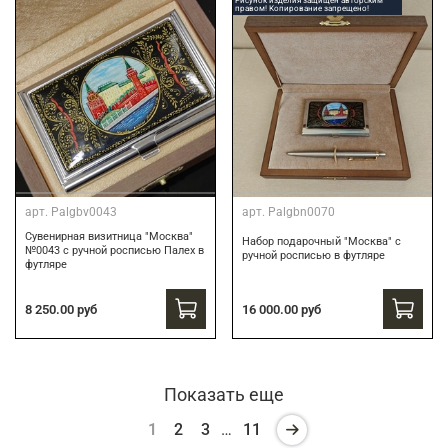
Рисунок изделия защищен авторским
правом! Копирование запрещено!
арт.
Palgbv0043
арт.
Palgbn0070
Сувенирная визитница "Москва"
Набор подарочный "Москва" с
№0043 с ручной росписью Палех в
ручной росписью в футляре
футляре
8 250.00 руб
16 000.00 руб
Показать еще
1
2
3
…
11