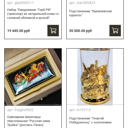
арт.
gbp00001/1
арт.
zlat-000423
Набор "Ежедневник "Герб РФ"
Подстаканник "Кремлевские
(триколор) из натуральной кожи со
куранты"
съемной обложкой и ручкой"
19 445.00 руб
35 000.00 руб
арт.
Palgbv0005
арт.
m1017-3
Сувенирная визитница
Подстаканник "Георгий
персональная "Русская зима.
Победоносец" с золочением
Тройка" (роспись Палех)