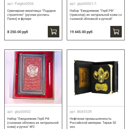
арт.
Palgbv0006
арт.
gbp00001/1
Сувенирная визитница "Подарок
Набор "Ежедневник "Герб РФ"
строителю" (ручная роспись
(триколор) из натуральной кожи со
Палех) в фуляре
съемной обложкой и ручкой"
8 250.00 руб
19 445.00 руб
арт.
gbp00002
арт.
BG4552R
Набор "Ежедневник Герб РФ
Нефтяная промышленность
(съемная обложка из натуральной
Российской империи. Тираж 50
кожи) и ручка" №2
экз.