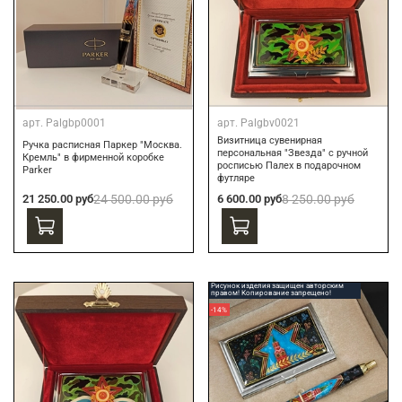
арт.
Palgbp0001
арт.
Palgbv0021
Визитница сувенирная
Ручка расписная Паркер "Москва.
персональная "Звезда" с ручной
Кремль" в фирменной коробке
росписью Палех в подарочном
Parker
футляре
21 250.00 руб
24 500.00 руб
6 600.00 руб
8 250.00 руб
Рисунок изделия защищен авторским
правом! Копирование запрещено!
-14%