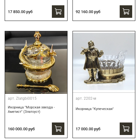
17 850.00 руб
92 160.00 руб
арт.
Zlatgbi0015
арт.
2202-м
Икорница "Морская звезда -
Икорница "Купеческая"
Аметист" (Златоуст)
160 000.00 руб
17 000.00 руб