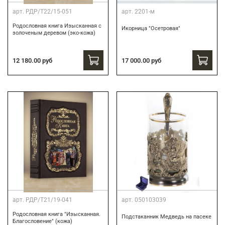
арт.
РДР/Т22/15-051
арт.
2201-м
Родословная книга Изысканная с
Икорница "Осетровая"
золоченым деревом (эко-кожа)
12 180.00 руб
17 000.00 руб
арт.
РДР/Т21/19-041
арт.
050103039
Родословная книга "Изысканная.
Подстаканник Медведь на пасеке
Благословение" (кожа)