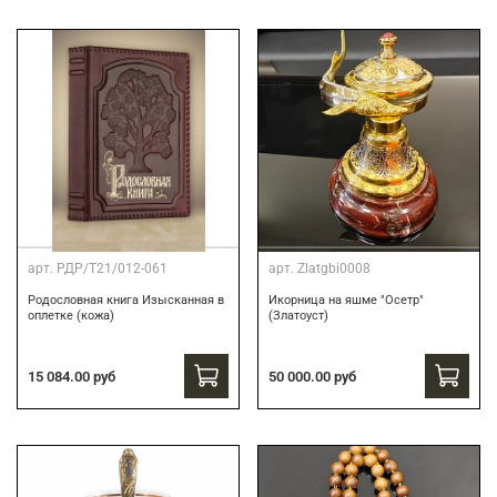
арт.
РДР/Т21/012-061
арт.
Zlatgbi0008
Родословная книга Изысканная в
Икорница на яшме "Осетр"
оплетке (кожа)
(Златоуст)
15 084.00 руб
50 000.00 руб