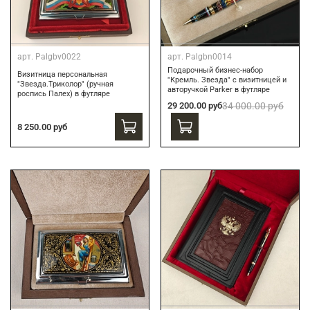
арт.
Palgbv0022
арт.
Palgbn0014
Подарочный бизнес-набор
Визитница персональная
"Кремль. Звезда" с визитницей и
"Звезда.Триколор" (ручная
авторучкой Parker в футляре
роспись Палех) в футляре
29 200.00 руб
34 000.00 руб
8 250.00 руб