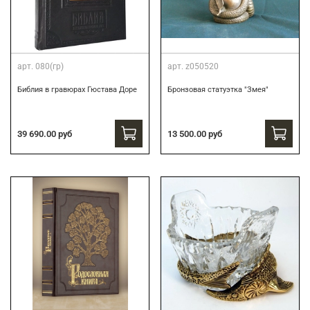
арт.
080(гр)
арт.
z050520
Библия в гравюрах Гюстава Доре
Бронзовая статуэтка "Змея"
39 690.00 руб
13 500.00 руб