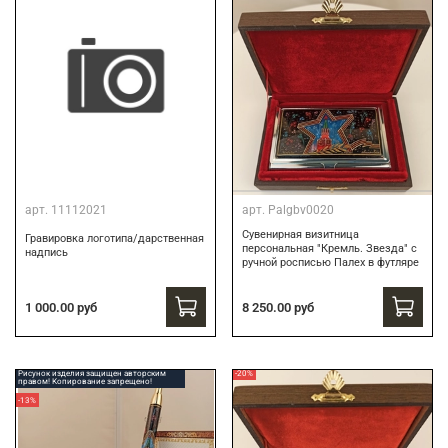
арт.
11112021
арт.
Palgbv0020
Сувенирная визитница
Гравировка логотипа/дарственная
персональная "Кремль. Звезда" с
надпись
ручной росписью Палех в футляре
8 250.00 руб
1 000.00 руб
Рисунок изделия защищен авторским
-20%
правом! Копирование запрещено!
-13%