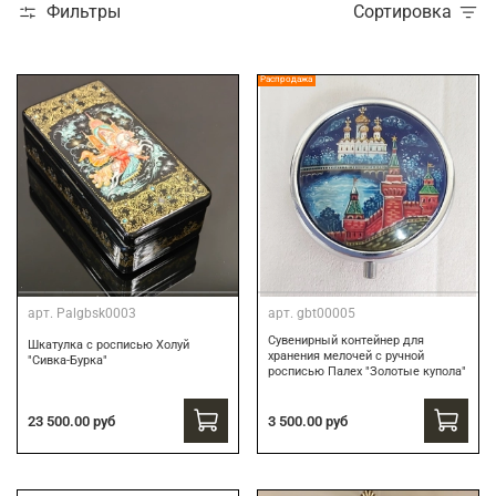
Фильтры
Сортировка
Распродажа
арт.
Palgbsk0003
арт.
gbt00005
Сувенирный контейнер для
Шкатулка с росписью Холуй
хранения мелочей с ручной
"Сивка-Бурка"
росписью Палех "Золотые купола"
3 500.00 руб
23 500.00 руб