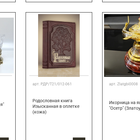
арт.
РДР/Т21/012-061
арт.
Zlatgbi0008
Родословная книга
Икорница на 
я"
Изысканная в оплетке
"Осетр" (Злато
(кожа)