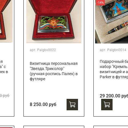
-14%
арт.
Palgbv0022
арт.
Palgbn0014
ая
Подарочный би
Визитница персональная
" с
набор "Кремль.
"Звезда.Триколор"
ех в
визитницей и 
(ручная роспись Палех) в
Parker в футля
футляре
0 руб
29 200.00 ру
8 250.00 руб