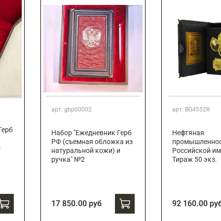
арт.
gbp00002
арт.
BG4552R
Герб
Набор "Ежедневник Герб
Нефтяная
РФ (съемная обложка из
промышленно
о
натуральной кожи) и
Российской им
ручка" №2
Тираж 50 экз.
17 850.00 руб
92 160.00 ру