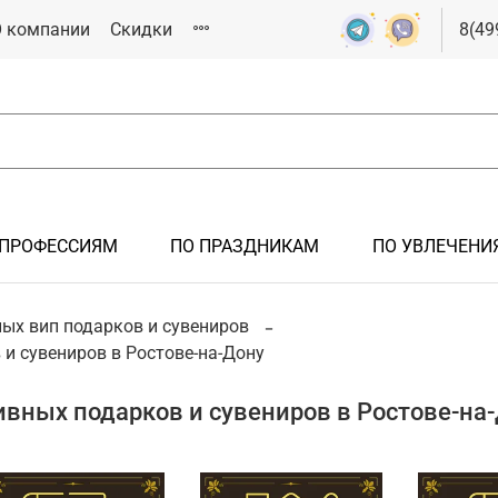
 компании
Скидки
8(49
 ПРОФЕССИЯМ
ПО ПРАЗДНИКАМ
ПО УВЛЕЧЕНИ
РОК
ЯМ
СИЯМ
ИКАМ
ИЯМ
ых вип подарков и сувениров
и сувениров в Ростове-на-Дону
Подарки мужчине
Подарки на крестины
Подарки железнодорожнику
Подарки на 23 февраля
Подарки спортсмену
Подарки иностранцам
Подарки на новоселье
Подарки летчику, авиация
Подарки на 8 марта
Подарки болельщику
вных подарков и сувениров в Ростове-на
Подарки на рождение ребенка
Подарки инженеру
Подарки металлургу
Подарки нефтянику/газовику