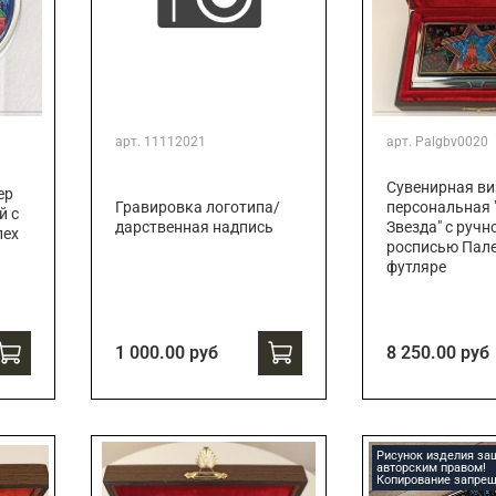
арт.
11112021
арт.
Palgbv0020
Сувенирная ви
ер
Гравировка логотипа/
персональная 
й с
дарственная надпись
Звезда" с ручн
лех
росписью Пале
футляре
1 000.00 руб
8 250.00 руб
Рисунок изделия з
авторским правом!
Копирование запрещ