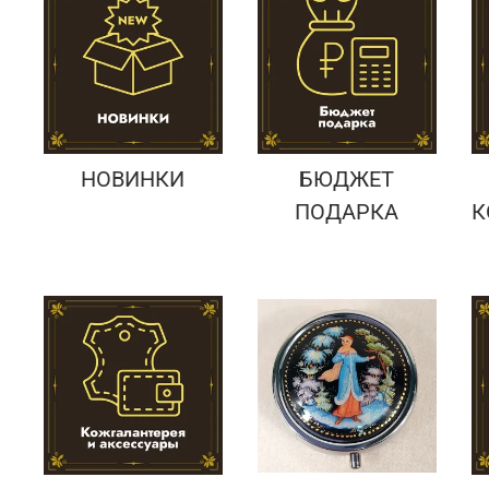
Подарки банковскому работнику
Подарки брокеру
Подарки директору/руководителю
НОВИНКИ
БЮДЖЕТ
ПОДАРКА
К