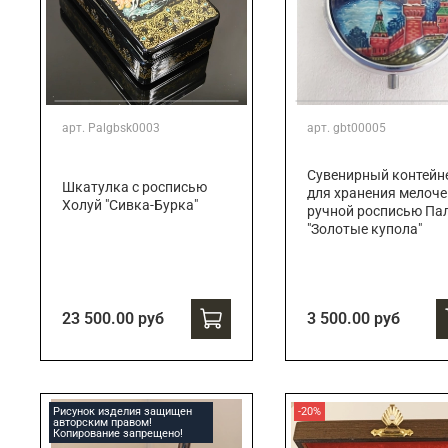
арт.
Palgbsk0003
арт.
gbt00005
Сувенирный контейн
Шкатулка с росписью
для хранения мелоче
Холуй "Сивка-Бурка"
ручной росписью Па
"Золотые купола"
23 500.00 руб
3 500.00 руб
Рисунок изделия защищен
-20%
авторским правом!
Копирование запрещено!