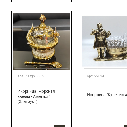
арт.
Zlatgbi0015
арт.
2202-м
Икорница "Морская
Икорница "Купеческа
звезда - Аметист"
(Златоуст)