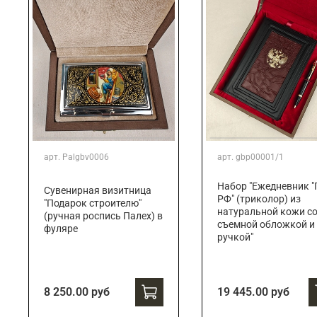
арт.
Palgbv0006
арт.
gbp00001/1
Набор "Ежедневник "
Сувенирная визитница
РФ" (триколор) из
"Подарок строителю"
натуральной кожи с
(ручная роспись Палех) в
съемной обложкой и
фуляре
ручкой"
8 250.00 руб
19 445.00 руб