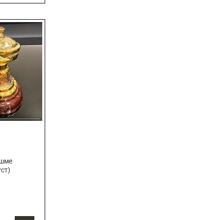
яшме
уст)