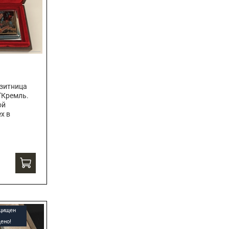
зитница
"Кремль.
ой
х в
ащищен
ено!