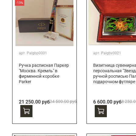
-13%
арт.
Palgbp0001
арт.
Palgbv0021
Ручка расписная Паркер
Визитница сувенирн
"Москва. Кремль" в
персональная "Звезда
фирменной коробке
ручной росписью Пал
Parker
подарочном футляре
21 250.00 руб
24 500.00 руб
6 600.00 руб
8 250.0