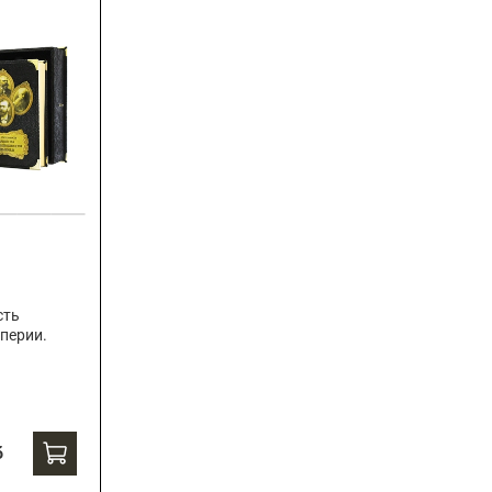
сть
перии.
б