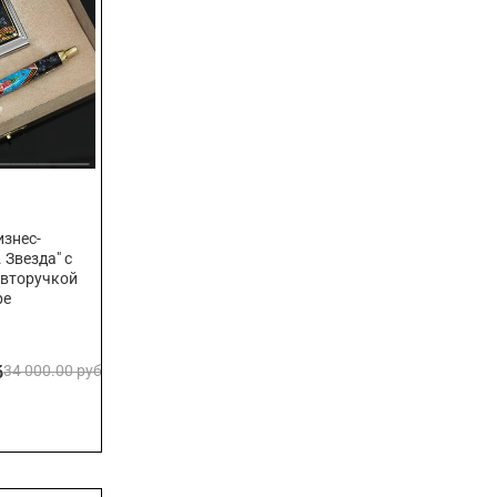
знес-
 Звезда" с
авторучкой
ре
б
34 000.00 руб