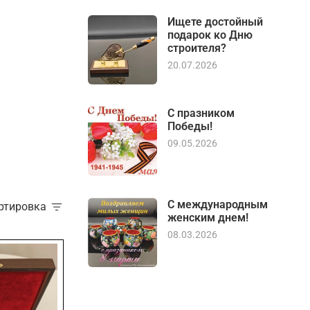
Ищете достойный
подарок ко Дню
строителя?
20.07.2026
С празником
Победы!
09.05.2026
С международным
ортировка
женским днем!
08.03.2026