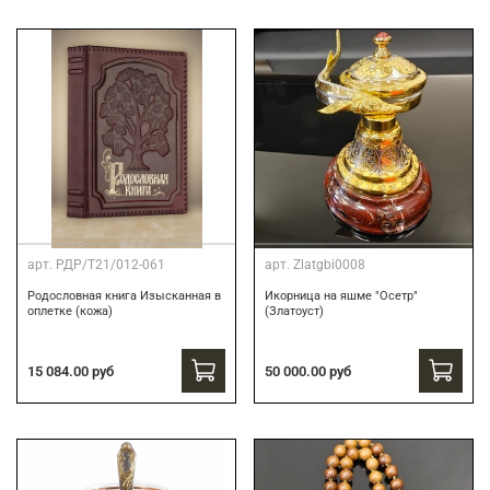
арт.
РДР/Т21/012-061
арт.
Zlatgbi0008
Родословная книга Изысканная в
Икорница на яшме "Осетр"
оплетке (кожа)
(Златоуст)
15 084.00 руб
50 000.00 руб