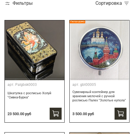
Фильтры
Сортировка
Распродажа
арт.
Palgbsk0003
арт.
gbt00005
Сувенирный контейнер для
Шкатулка с росписью Холуй
хранения мелочей с ручной
"Сивка-Бурка"
росписью Палех "Золотые купола"
3 500.00 руб
23 500.00 руб