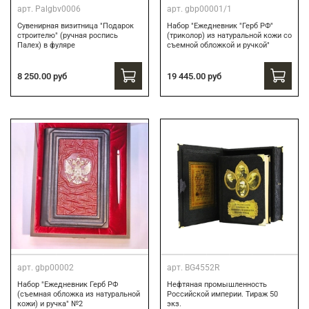
арт.
Palgbv0006
арт.
gbp00001/1
Сувенирная визитница "Подарок
Набор "Ежедневник "Герб РФ"
строителю" (ручная роспись
(триколор) из натуральной кожи со
Палех) в фуляре
съемной обложкой и ручкой"
8 250.00 руб
19 445.00 руб
арт.
gbp00002
арт.
BG4552R
Набор "Ежедневник Герб РФ
Нефтяная промышленность
(съемная обложка из натуральной
Российской империи. Тираж 50
кожи) и ручка" №2
экз.