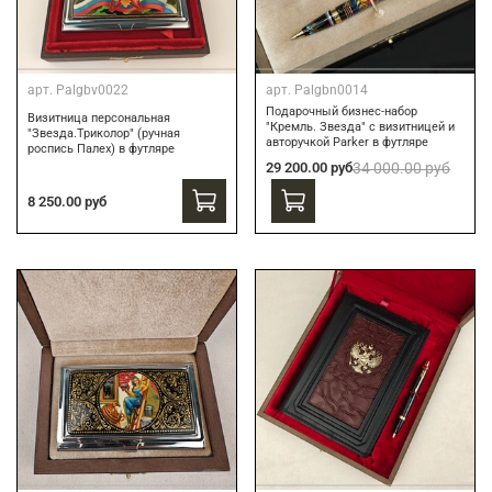
арт.
Palgbv0022
арт.
Palgbn0014
Подарочный бизнес-набор
Визитница персональная
"Кремль. Звезда" с визитницей и
"Звезда.Триколор" (ручная
авторучкой Parker в футляре
роспись Палех) в футляре
29 200.00 руб
34 000.00 руб
8 250.00 руб