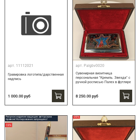
арт.
11112021
арт.
Palgbv0020
Сувенирная визитница
Гравировка логотипа/дарственная
персональная "Кремль. Звезда" с
надпись
ручной росписью Палех в футляре
8 250.00 руб
1 000.00 руб
Рисунок изделия защищен авторским
-20%
правом! Копирование запрещено!
-13%