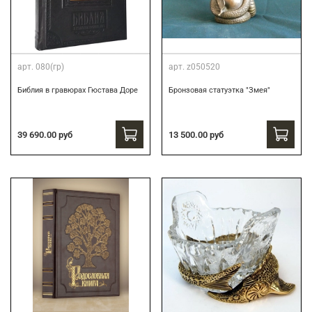
арт.
080(гр)
арт.
z050520
Библия в гравюрах Гюстава Доре
Бронзовая статуэтка "Змея"
39 690.00 руб
13 500.00 руб