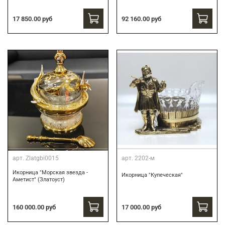
17 850.00 руб
92 160.00 руб
арт.
Zlatgbi0015
арт.
2202-м
Икорница "Морская звезда -
Икорница "Купеческая"
Аметист" (Златоуст)
160 000.00 руб
17 000.00 руб