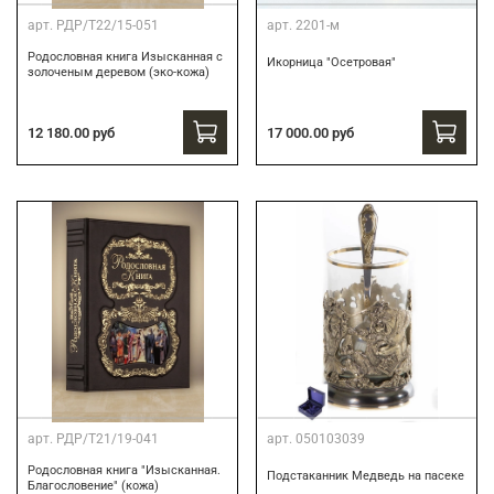
арт.
РДР/Т22/15-051
арт.
2201-м
Родословная книга Изысканная с
Икорница "Осетровая"
золоченым деревом (эко-кожа)
12 180.00 руб
17 000.00 руб
арт.
РДР/Т21/19-041
арт.
050103039
Родословная книга "Изысканная.
Подстаканник Медведь на пасеке
Благословение" (кожа)