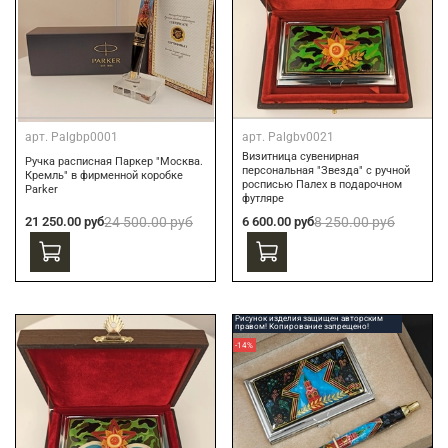
арт.
Palgbp0001
арт.
Palgbv0021
Визитница сувенирная
Ручка расписная Паркер "Москва.
персональная "Звезда" с ручной
Кремль" в фирменной коробке
росписью Палех в подарочном
Parker
футляре
21 250.00 руб
24 500.00 руб
6 600.00 руб
8 250.00 руб
Рисунок изделия защищен авторским
правом! Копирование запрещено!
-14%