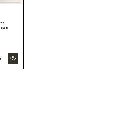
хле
 на 6
б