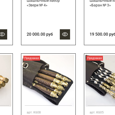
Шашлычный набор
Шашлычный н
«Звери № 4»
«Баран № 3»
20 000.00 руб
19 500.00 ру
Предзаказ
Предзаказ
арт.
К608
арт.
К605