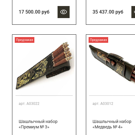
17 500.00 руб
35 437.00 руб
Предзаказ
Предзаказ
арт.
А03022
арт.
А03012
Шашлычный набор
Шашлычный набор
«Премиум № 3»
«Медведь № 4»