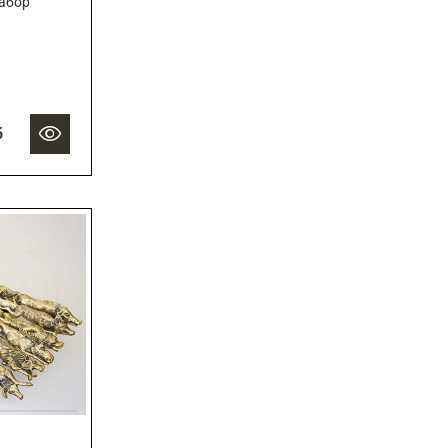
абор
б