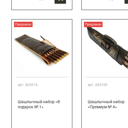
Предзаказ
Предзаказ
арт.
А03014
арт.
А03100
Шашлычный набор «В
Шашлычный набор
подарок № 1»
«Премиум № 4»