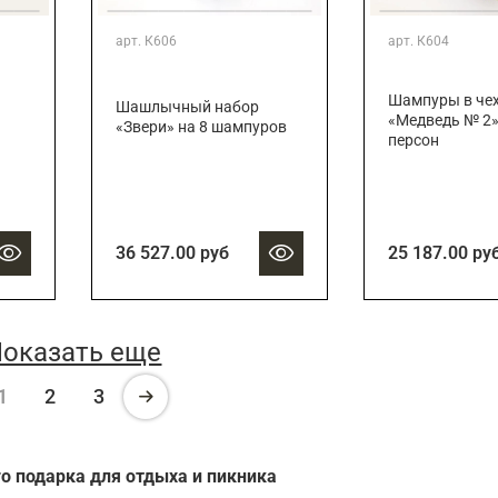
арт.
К606
арт.
К604
Шампуры в че
Шашлычный набор
«Медведь № 2»
«Звери» на 8 шампуров
персон
36 527.00 руб
25 187.00 ру
оказать еще
1
2
3
о подарка для отдыха и пикника