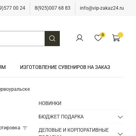
9)577 00 24
8(925)007 68 83
info@vip-zakaz24.ru
0
ЯМ
ИЗГОТОВЛЕНИЕ СУВЕНИРОВ НА ЗАКАЗ
ервоуральске
Подарки на свадьбу
Подарки финансисту
Подарки к 9 мая
Подарки охотнику
НОВИНКИ
Подарки на юбилей
Подарки химику
Подарки к Пасхе
Подарки рыбаку
Подарки чиновнику/госслужащему
БЮДЖЕТ ПОДАРКА
Подарки шахтеру
ортировка
Подарки электрику
ДЕЛОВЫЕ И КОРПОРАТИВНЫЕ