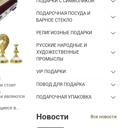
ПОДАРКИ С СИМВОЛИКОЙ
ПОДАРОЧНАЯ ПОСУДА И
БАРНОЕ СТЕКЛО
РЕЛИГИОЗНЫЕ ПОДАРКИ
РУССКИЕ НАРОДНЫЕ И
ХУДОЖЕСТВЕННЫЕ
ПРОМЫСЛЫ
Новогодние VIP-подарки
VIP ПОДАРКИ
к
партнерам и клиентам
ПОВОД ДЛЯ ПОДАРКА
м стоит
Не знаете, чем порадовать партнеров
,
и клиентов на Новый год? Тогда вам
ни являются
стоит обратить свое внимание на
ПОДАРОЧНАЯ УПАКОВКА
корпоративные VIP-подарки.
еся в...
Расскажем,...
Новости
Все новости