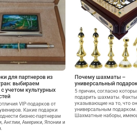
ки для партнеров из
Почему шахматы –
тран: выбираем
универсальный подаро
 с учетом культурных
5 причин, согласно которы
стей
подарить шахматы. Факты
указывающие на то, что о
отличия VIP-подарков от
универсальным подарком.
увениров. Какие подарки
Шахматные наборы, имеющи
поднести бизнес-партнерам
, Англии, Америки, Японии и
.