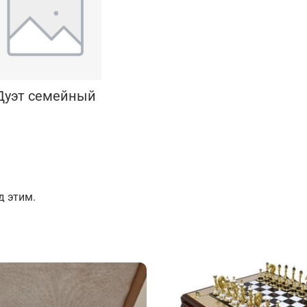
Подарки страховщику
Подарки строителю
Подарки учителю
Дуэт семейный
д этим.